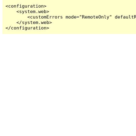
<configuration>

    <system.web>

        <customErrors mode="RemoteOnly" defaultR
    </system.web>

</configuration>