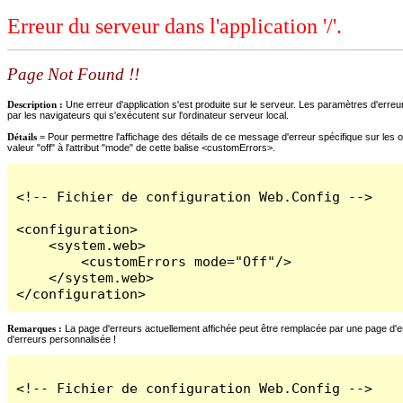
Erreur du serveur dans l'application '/'.
Page Not Found !!
Description :
Une erreur d'application s'est produite sur le serveur. Les paramètres d'erreur
par les navigateurs qui s'exécutent sur l'ordinateur serveur local.
Détails =
Pour permettre l'affichage des détails de ce message d'erreur spécifique sur les o
valeur "off" à l'attribut "mode" de cette balise <customErrors>.
<!-- Fichier de configuration Web.Config -->

<configuration>

    <system.web>

        <customErrors mode="Off"/>

    </system.web>

</configuration>
Remarques :
La page d'erreurs actuellement affichée peut être remplacée par une page d'erre
d'erreurs personnalisée !
<!-- Fichier de configuration Web.Config -->
