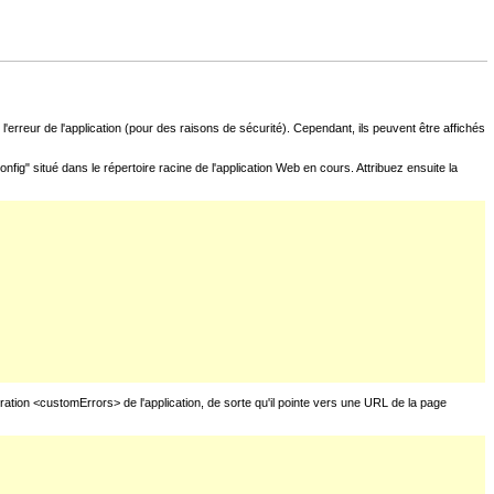
l'erreur de l'application (pour des raisons de sécurité). Cependant, ils peuvent être affichés
fig" situé dans le répertoire racine de l'application Web en cours. Attribuez ensuite la
uration <customErrors> de l'application, de sorte qu'il pointe vers une URL de la page