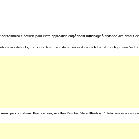
 personnalisés actuels pour cette application empêchent l'affichage à distance des détails de 
rdinateurs distants, créez une balise <customErrors> dans un fichier de configuration "web.con
urs personnalisée. Pour ce faire, modifiez l'attribut "defaultRedirect" de la balise de config