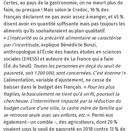
Certes, au pays de la gastronomie, on ne meurt plus de
faim, ou presque ! Mais selon le Credoc, 16 % des
Français déclarent ne pas avoir assez à manger, et 45 %
disent avoir en quantité suffisante mais pas toujours les
aliments qu’ils souhaiteraient au plan qualitatif.
«
L’insécurité ou la précarité alimentaire se caractérise
par l’incertitude,
explique Bénédicte Bonzi,
anthropologue à l’École des hautes études en sciences
sociales (EHESS) et auteure de La France qui a faim
(Éd. du Seuil).
Toutes les personnes en deçà du seuil de
pauvreté, soit 1 200 000, sont concernées. C’est énorme !
»
L’alimentation, variable d’ajustement, ne cesse de
baisser dans le budget des Français. «
Pour les plus
fragiles, le basculement ne tient qu’à un fil, poursuit la
chercheuse. L’intermittent impacté par la réduction du
budget culture d’une ville, la cadre mère de famille qui
se retrouve seule avec ses enfants, etc.
». Parmi eux
également – un comble –, des agriculteurs, dont 20 %
vivaient sous le seuil de pauvreté en 2018 contre 13 % de