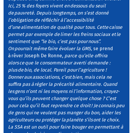
Ici, 25 % des foyers vivent en dessous du seuil
de pauvreté. Depuis longtemps, on s’est donné
l’obligation de réfléchir à l’accessibilité
d’une alimentation de qualité pour tous. Cette caisse
permet par exemple de limer les freins sociaux et le
sentiment que “le bio, c’est pas pour nous”.
On pourrait même faire évoluer la GMS,
se prend
à rêver Joseph De Ronne,
parce qu’elle offrira
alors ce que le consommateur averti demande :
plus de bio, de local. Pareil pour l’agriculture !
Donner aux associations, c’est bien, mais cela ne
suffira pas à régler la précarité alimentaire. Quand
les gens n’ont ni les moyens ni l’information, croyez-
vous qu’ils peuvent changer quelque chose ? C’est
pour cela qu’il faut reprendre ce droit ! Je connais peu
de gens qui ne veulent pas manger du bon, aider les
agriculteurs ou protéger la planète s’ils ont le choix.
La SSA est un outil pour faire bouger en permettant à