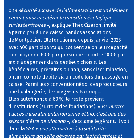
«
La sécurité sociale de l’alimentation est un élément
central pour accélérer la transition écologique
sur les territoires
», explique Théo Cizeron, invité
à participer à une caisse par des associations
de Montpellier. Elle fonctionne depuis janvier 2023
avec 400 participants qui cotisent selon leur capacité
– en moyenne 60 € par personne – contre 100 € par
mois à dépenser dans des lieux choisis. Les
bénéficiaires, précaires ou non, sans discrimination,
ont un compte débité via un code lors du passage en
caisse. Parmi les « conventionnés », des producteurs,
une boulangerie, des magasins Biocoop…
Elle s’autofinance à 60 %, le reste provient
d’institutions (surtout des fondations). «
Permettre
l’accès à une alimentation saine et bio, c’est une des
raisons d’être de Biocoop
», s’exclame le gérant. Il voit
dans la SSA «
une alternative à la solidarité
alimentaire actuelle dévoyée par les industriels et