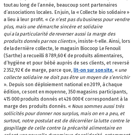
tout au long de l’année, beaucoup sont partenaires
d’associations locales. En juin, la « Collecte bio solidaire »
a lieu à leur profit. «
Ce n’est pas du business pour vendre
plus, mais une démarche sincère et solidaire
qui a la particularité de reverser aussi la marge des
produits donnés par nos clients
», insiste-t-elle. Ainsi, lors
de la dernière collecte, le magasin Biocoop Le Fenouil
(Sarthe) a recueilli 8 789,60 € de produits alimentaires,
d’hygiène et pour bébé auprès de ses clients, et reversé
2 352,92 € de marge, parce que,
lit-on sur son site
, «
une
collecte solidaire ne doit pas être un moyen de s’enrichir
». Depuis son déploiement national en 2019, à chaque
édition, ce sont en moyenne, 350 magasins participants,
415 000 produits donnés et 426 000 € correspondant à la
marge des produits donnés. «
Nous sommes aussi très
sollicités pour donner nos surplus, mais on en a peu, et
surtout, notre postulat est de décorréler la lutte contre le
gaspillage de celle contre la précarité alimentaire en