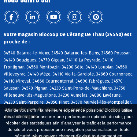
Votre magasin Biocoop De L'étang De Thau (34540) est
proche de :
34540 Balaruc-le-Vieux, 34540 Balaruc-les-Bains, 34560 Poussan,
34140 Bouzigues, 34770 Gigean, 34110 La Peyrade, 34110
Frontignan, 34560 Montbazin, 34200 Sète, 34140 Loupian, 34560
Villeveyrac, 34140 Mèze, 34110 Vic-la-Gardiole, 34660 Cournonsec,
34110 Mireval, 34660 Cournonterral, 34690 Fabrègues, 34570
Saussan, 34570 Pignan, 34230 Saint-Pons-de-Mauchiens, 34750
Villeneuve-lès-Maguelone, 34230 Aumelas, 34880 Lavérune,
34230 Saint-Pargoire, 34850 Pinet, 34570 Murviel-lès-Montpellier,
34430 Saint-Jean-de-Védas, 34230 Vendémian, 34230 Plaissan,
Afin de vous offrir la meilleure expérience possible, Biocoop utilise
34530 Montagnac
des cookies : pour assurer une performance optimale du site, pour
récolter des statistiques afin d'analyser le trafic et la performance
du site et vous proposer une navigation personnalisée en toute
sécurité. Vous pouvez changer d'avis à tout moment en
Biocoop.fr
Le réseau Biocoop