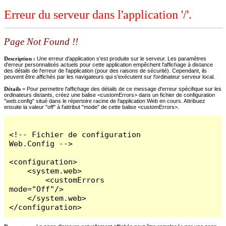
Erreur du serveur dans l'application '/'.
Page Not Found !!
Description :
Une erreur d'application s'est produite sur le serveur. Les paramètres
d'erreur personnalisés actuels pour cette application empêchent l'affichage à distance
des détails de l'erreur de l'application (pour des raisons de sécurité). Cependant, ils
peuvent être affichés par les navigateurs qui s'exécutent sur l'ordinateur serveur local.
Détails =
Pour permettre l'affichage des détails de ce message d'erreur spécifique sur les
ordinateurs distants, créez une balise <customErrors> dans un fichier de configuration
"web.config" situé dans le répertoire racine de l'application Web en cours. Attribuez
ensuite la valeur "off" à l'attribut "mode" de cette balise <customErrors>.
<!-- Fichier de configuration 
Web.Config -->

<configuration>

    <system.web>

        <customErrors 
mode="Off"/>

    </system.web>

</configuration>