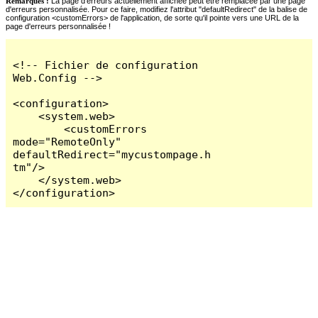
Remarques :
La page d'erreurs actuellement affichée peut être remplacée par une page
d'erreurs personnalisée. Pour ce faire, modifiez l'attribut "defaultRedirect" de la balise de
configuration <customErrors> de l'application, de sorte qu'il pointe vers une URL de la
page d'erreurs personnalisée !
<!-- Fichier de configuration 
Web.Config -->

<configuration>

    <system.web>

        <customErrors 
mode="RemoteOnly" 
defaultRedirect="mycustompage.h
tm"/>

    </system.web>

</configuration>