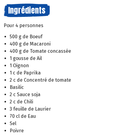
Ingrédients
Pour 4 personnes
500 g de Boeuf
400 g de Macaroni
400 g de Tomate concassée
1 gousse de Ail
1 Oignon
1 c de Paprika
2 c de Concentré de tomate
Basilic
2 c Sauce soja
2 c de Chili
3 feuille de Laurier
70 cl de Eau
Sel
Poivre