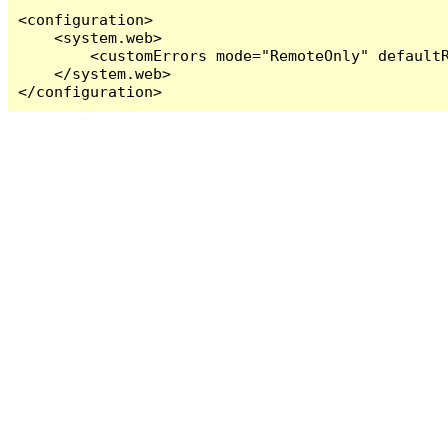
<configuration>

    <system.web>

        <customErrors mode="RemoteOnly" defaultR
    </system.web>

</configuration>