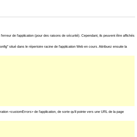
l'erreur de l'application (pour des raisons de sécurité). Cependant, ils peuvent être affichés
fig" situé dans le répertoire racine de l'application Web en cours. Attribuez ensuite la
uration <customErrors> de l'application, de sorte qu'il pointe vers une URL de la page