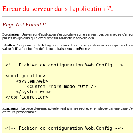
Erreur du serveur dans l'application '/'.
Page Not Found !!
Description :
Une erreur d'application s'est produite sur le serveur. Les paramètres d'erreur
par les navigateurs qui s'exécutent sur l'ordinateur serveur local.
Détails =
Pour permettre l'affichage des détails de ce message d'erreur spécifique sur les o
valeur "off" à l'attribut "mode" de cette balise <customErrors>.
<!-- Fichier de configuration Web.Config -->

<configuration>

    <system.web>

        <customErrors mode="Off"/>

    </system.web>

</configuration>
Remarques :
La page d'erreurs actuellement affichée peut être remplacée par une page d'erre
d'erreurs personnalisée !
<!-- Fichier de configuration Web.Config -->
