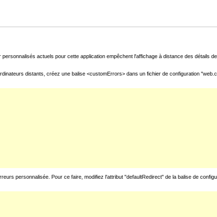
 personnalisés actuels pour cette application empêchent l'affichage à distance des détails de 
rdinateurs distants, créez une balise <customErrors> dans un fichier de configuration "web.con
urs personnalisée. Pour ce faire, modifiez l'attribut "defaultRedirect" de la balise de config