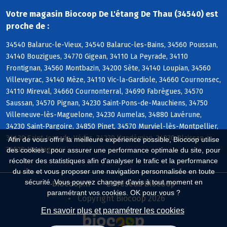
Votre magasin Biocoop De L'étang De Thau (34540) est
proche de :
34540 Balaruc-le-Vieux, 34540 Balaruc-les-Bains, 34560 Poussan,
34140 Bouzigues, 34770 Gigean, 34110 La Peyrade, 34110
Frontignan, 34560 Montbazin, 34200 Sète, 34140 Loupian, 34560
Villeveyrac, 34140 Mèze, 34110 Vic-la-Gardiole, 34660 Cournonsec,
34110 Mireval, 34660 Cournonterral, 34690 Fabrègues, 34570
Saussan, 34570 Pignan, 34230 Saint-Pons-de-Mauchiens, 34750
Villeneuve-lès-Maguelone, 34230 Aumelas, 34880 Lavérune,
34230 Saint-Pargoire, 34850 Pinet, 34570 Murviel-lès-Montpellier,
34430 Saint-Jean-de-Védas, 34230 Vendémian, 34230 Plaissan,
Afin de vous offrir la meilleure expérience possible, Biocoop utilise
34530 Montagnac
des cookies : pour assurer une performance optimale du site, pour
récolter des statistiques afin d'analyser le trafic et la performance
du site et vous proposer une navigation personnalisée en toute
sécurité. Vous pouvez changer d'avis à tout moment en
Biocoop.fr
Le réseau Biocoop
paramétrant vos cookies. OK pour vous ?
Copyright Biocoop 2026
En savoir plus et paramétrer les cookies