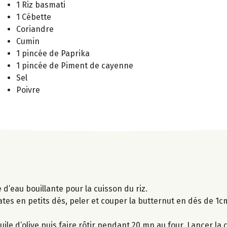
1 Riz basmati
1 Cébette
Coriandre
Cumin
1 pincée de Paprika
1 pincée de Piment de cayenne
Sel
Poivre
d’eau bouillante pour la cuisson du riz.
es en petits dés, peler et couper la butternut en dés de 1cm,
le d’olive puis faire rôtir pendant 20 mn au four. Lancer la c