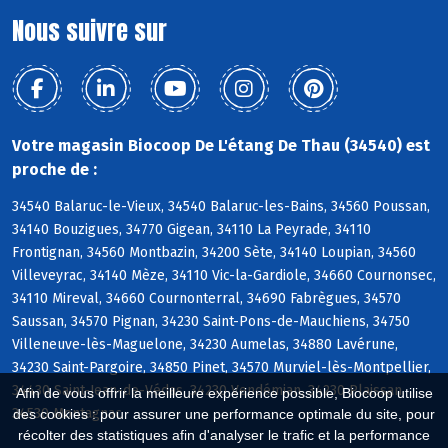
Nous suivre sur
Votre magasin Biocoop De L'étang De Thau (34540) est
proche de :
34540 Balaruc-le-Vieux, 34540 Balaruc-les-Bains, 34560 Poussan,
34140 Bouzigues, 34770 Gigean, 34110 La Peyrade, 34110
Frontignan, 34560 Montbazin, 34200 Sète, 34140 Loupian, 34560
Villeveyrac, 34140 Mèze, 34110 Vic-la-Gardiole, 34660 Cournonsec,
34110 Mireval, 34660 Cournonterral, 34690 Fabrègues, 34570
Saussan, 34570 Pignan, 34230 Saint-Pons-de-Mauchiens, 34750
Villeneuve-lès-Maguelone, 34230 Aumelas, 34880 Lavérune,
34230 Saint-Pargoire, 34850 Pinet, 34570 Murviel-lès-Montpellier,
34430 Saint-Jean-de-Védas, 34230 Vendémian, 34230 Plaissan,
Afin de vous offrir la meilleure expérience possible, Biocoop utilise
34530 Montagnac
des cookies : pour assurer une performance optimale du site, pour
récolter des statistiques afin d'analyser le trafic et la performance