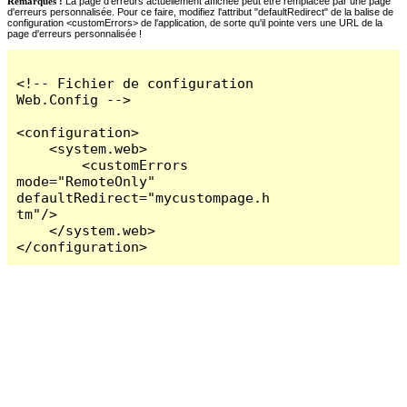
Remarques :
La page d'erreurs actuellement affichée peut être remplacée par une page
d'erreurs personnalisée. Pour ce faire, modifiez l'attribut "defaultRedirect" de la balise de
configuration <customErrors> de l'application, de sorte qu'il pointe vers une URL de la
page d'erreurs personnalisée !
<!-- Fichier de configuration 
Web.Config -->

<configuration>

    <system.web>

        <customErrors 
mode="RemoteOnly" 
defaultRedirect="mycustompage.h
tm"/>

    </system.web>

</configuration>