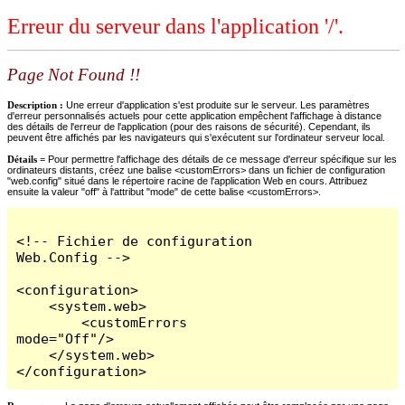
Erreur du serveur dans l'application '/'.
Page Not Found !!
Description :
Une erreur d'application s'est produite sur le serveur. Les paramètres
d'erreur personnalisés actuels pour cette application empêchent l'affichage à distance
des détails de l'erreur de l'application (pour des raisons de sécurité). Cependant, ils
peuvent être affichés par les navigateurs qui s'exécutent sur l'ordinateur serveur local.
Détails =
Pour permettre l'affichage des détails de ce message d'erreur spécifique sur les
ordinateurs distants, créez une balise <customErrors> dans un fichier de configuration
"web.config" situé dans le répertoire racine de l'application Web en cours. Attribuez
ensuite la valeur "off" à l'attribut "mode" de cette balise <customErrors>.
<!-- Fichier de configuration 
Web.Config -->

<configuration>

    <system.web>

        <customErrors 
mode="Off"/>

    </system.web>

</configuration>