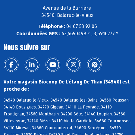
Avenue de la Barrière
34540 Balaruc-le-Vieux
Téléphone :
04 67 53 92 06
Coordonnées GPS :
43,4650498 ° , 3,6916277 °
Nous suivre sur
Votre magasin Biocoop De L'étang De Thau (34540) est
proche de :
34540 Balaruc-le-Vieux, 34540 Balaruc-les-Bains, 34560 Poussan,
34140 Bouzigues, 34770 Gigean, 34110 La Peyrade, 34110
Frontignan, 34560 Montbazin, 34200 Sète, 34140 Loupian, 34560
Villeveyrac, 34140 Mèze, 34110 Vic-la-Gardiole, 34660 Cournonsec,
34110 Mireval, 34660 Cournonterral, 34690 Fabrègues, 34570
Saussan, 34570 Pignan, 34230 Saint-Pons-de-Mauchiens, 34750