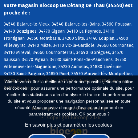
Votre magasin Biocoop De L'étang De Thau (34540) est
proche de :
34540 Balaruc-le-Vieux, 34540 Balaruc-les-Bains, 34560 Poussan,
34140 Bouzigues, 34770 Gigean, 34110 La Peyrade, 34110
Frontignan, 34560 Montbazin, 34200 Sète, 34140 Loupian, 34560
Villeveyrac, 34140 Mèze, 34110 Vic-la-Gardiole, 34660 Cournonsec,
34110 Mireval, 34660 Cournonterral, 34690 Fabrègues, 34570
Saussan, 34570 Pignan, 34230 Saint-Pons-de-Mauchiens, 34750
Villeneuve-lès-Maguelone, 34230 Aumelas, 34880 Lavérune,
34230 Saint-Pargoire, 34850 Pinet, 34570 Murviel-lès-Montpellier,
34430 Saint-Jean-de-Védas, 34230 Vendémian, 34230 Plaissan,
Afin de vous offrir la meilleure expérience possible, Biocoop utilise
34530 Montagnac
des cookies : pour assurer une performance optimale du site, pour
récolter des statistiques afin d'analyser le trafic et la performance
du site et vous proposer une navigation personnalisée en toute
sécurité. Vous pouvez changer d'avis à tout moment en
Biocoop.fr
Le réseau Biocoop
paramétrant vos cookies. OK pour vous ?
Copyright Biocoop 2026
En savoir plus et paramétrer les cookies