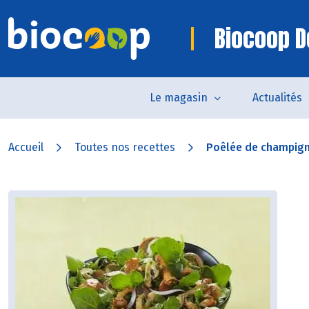
Biocoop D
Le magasin
Actualités
Accueil
Toutes nos recettes
Poêlée de champign