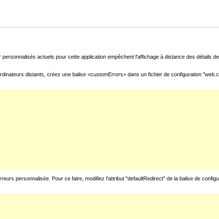
 personnalisés actuels pour cette application empêchent l'affichage à distance des détails de 
rdinateurs distants, créez une balise <customErrors> dans un fichier de configuration "web.con
urs personnalisée. Pour ce faire, modifiez l'attribut "defaultRedirect" de la balise de config