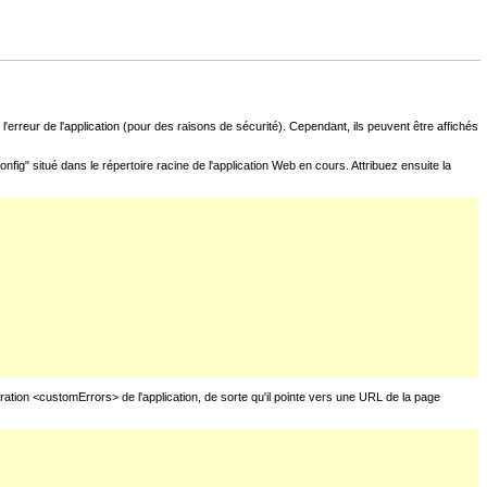
l'erreur de l'application (pour des raisons de sécurité). Cependant, ils peuvent être affichés
fig" situé dans le répertoire racine de l'application Web en cours. Attribuez ensuite la
uration <customErrors> de l'application, de sorte qu'il pointe vers une URL de la page