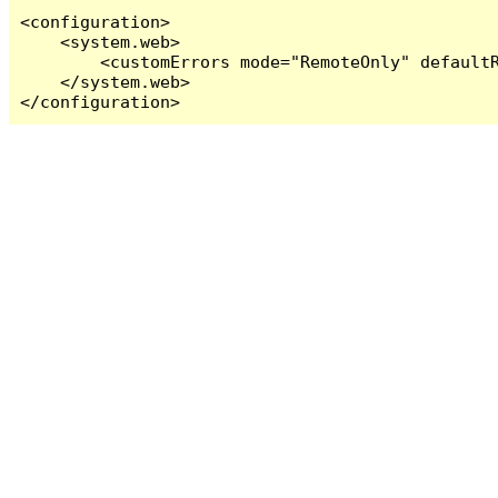
<configuration>

    <system.web>

        <customErrors mode="RemoteOnly" defaultR
    </system.web>

</configuration>