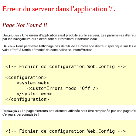
Erreur du serveur dans l'application '/'.
Page Not Found !!
Description :
Une erreur d'application s'est produite sur le serveur. Les paramètres d'erreur
par les navigateurs qui s'exécutent sur l'ordinateur serveur local.
Détails =
Pour permettre l'affichage des détails de ce message d'erreur spécifique sur les o
valeur "off" à l'attribut "mode" de cette balise <customErrors>.
<!-- Fichier de configuration Web.Config -->

<configuration>

    <system.web>

        <customErrors mode="Off"/>

    </system.web>

</configuration>
Remarques :
La page d'erreurs actuellement affichée peut être remplacée par une page d'erre
d'erreurs personnalisée !
<!-- Fichier de configuration Web.Config -->
