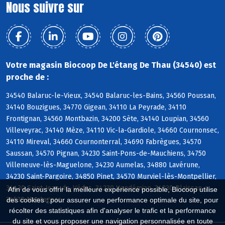
Nous suivre sur
Votre magasin Biocoop De L'étang De Thau (34540) est
proche de :
34540 Balaruc-le-Vieux, 34540 Balaruc-les-Bains, 34560 Poussan,
34140 Bouzigues, 34770 Gigean, 34110 La Peyrade, 34110
Frontignan, 34560 Montbazin, 34200 Sète, 34140 Loupian, 34560
Villeveyrac, 34140 Mèze, 34110 Vic-la-Gardiole, 34660 Cournonsec,
34110 Mireval, 34660 Cournonterral, 34690 Fabrègues, 34570
Saussan, 34570 Pignan, 34230 Saint-Pons-de-Mauchiens, 34750
Villeneuve-lès-Maguelone, 34230 Aumelas, 34880 Lavérune,
34230 Saint-Pargoire, 34850 Pinet, 34570 Murviel-lès-Montpellier,
34430 Saint-Jean-de-Védas, 34230 Vendémian, 34230 Plaissan,
Afin de vous offrir la meilleure expérience possible, Biocoop utilise
34530 Montagnac
des cookies : pour assurer une performance optimale du site, pour
récolter des statistiques afin d'analyser le trafic et la performance
du site et vous proposer une navigation personnalisée en toute