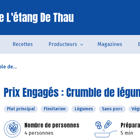
e L'étang De Thau
Recettes
Producteurs
Magazines
le de...
Prix Engagés : Crumble de lég
Plat principal
Flexitarien
Légumes
Sans porc
Vég
Nombre de personnes
Prépara
4 personnes
5 min