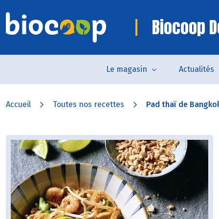
Biocoop D
Le magasin
Actualités
Accueil
Toutes nos recettes
Pad thaï de Bangko