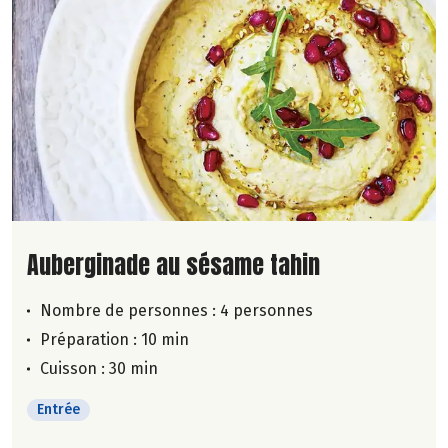
Lire la suite de la recette
Auberginade au sésame tahin
Nombre de personnes :
4 personnes
Préparation : 10 min
Cuisson : 30 min
Entrée