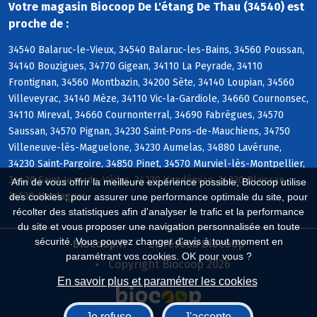
Votre magasin Biocoop De L'étang De Thau (34540) est
proche de :
34540 Balaruc-le-Vieux, 34540 Balaruc-les-Bains, 34560 Poussan,
34140 Bouzigues, 34770 Gigean, 34110 La Peyrade, 34110
Frontignan, 34560 Montbazin, 34200 Sète, 34140 Loupian, 34560
Villeveyrac, 34140 Mèze, 34110 Vic-la-Gardiole, 34660 Cournonsec,
34110 Mireval, 34660 Cournonterral, 34690 Fabrègues, 34570
Saussan, 34570 Pignan, 34230 Saint-Pons-de-Mauchiens, 34750
Villeneuve-lès-Maguelone, 34230 Aumelas, 34880 Lavérune,
34230 Saint-Pargoire, 34850 Pinet, 34570 Murviel-lès-Montpellier,
34430 Saint-Jean-de-Védas, 34230 Vendémian, 34230 Plaissan,
Afin de vous offrir la meilleure expérience possible, Biocoop utilise
34530 Montagnac
des cookies : pour assurer une performance optimale du site, pour
récolter des statistiques afin d'analyser le trafic et la performance
du site et vous proposer une navigation personnalisée en toute
sécurité. Vous pouvez changer d'avis à tout moment en
Biocoop.fr
Le réseau Biocoop
paramétrant vos cookies. OK pour vous ?
Copyright Biocoop 2026
En savoir plus et paramétrer les cookies
Je refuse
J'accepte