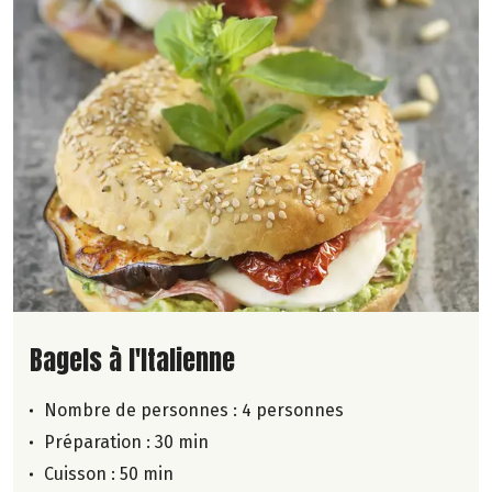
Lire la suite de la recette
Bagels à l'Italienne
Nombre de personnes :
4 personnes
Préparation : 30 min
Cuisson : 50 min