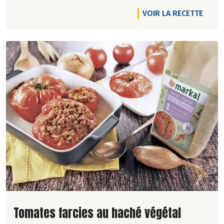
VOIR LA RECETTE
Lire la suite de la recette
Tomates farcies au haché végétal